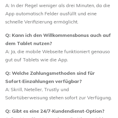
A: In der Regel weniger als drei Minuten, da die
App automatisch Felder ausfüllt und eine
schnelle Verifizierung ermöglicht.
Q: Kann ich den Willkommensbonus auch auf
dem Tablet nutzen?
A: Ja, die mobile Webseite funktioniert genauso
gut auf Tablets wie die App.
Q: Welche Zahlungsmethoden sind für
Sofort‑Einzahlungen verfügbar?
A: Skrill, Neteller, Trustly und
Sofortüberweisung stehen sofort zur Verfügung.
Q: Gibt es eine 24/7‑Kundendienst‑Option?