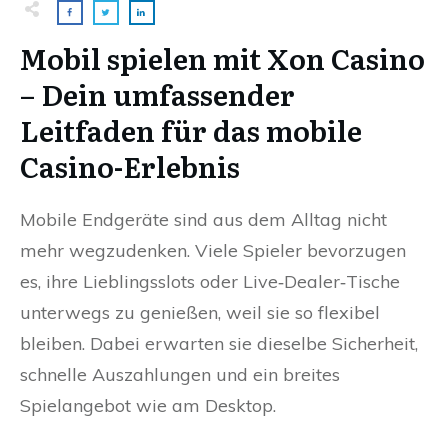
Mobil spielen mit Xon Casino
– Dein umfassender
Leitfaden für das mobile
Casino-Erlebnis
Mobile Endgeräte sind aus dem Alltag nicht
mehr wegzudenken. Viele Spieler bevorzugen
es, ihre Lieblingsslots oder Live‑Dealer‑Tische
unterwegs zu genießen, weil sie so flexibel
bleiben. Dabei erwarten sie dieselbe Sicherheit,
schnelle Auszahlungen und ein breites
Spielangebot wie am Desktop.