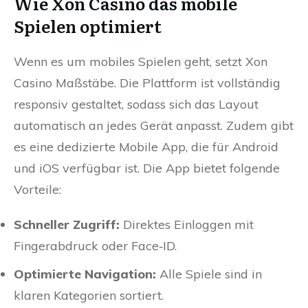
Wie Xon Casino das mobile
Spielen optimiert
Wenn es um mobiles Spielen geht, setzt Xon
Casino Maßstäbe. Die Plattform ist vollständig
responsiv gestaltet, sodass sich das Layout
automatisch an jedes Gerät anpasst. Zudem gibt
es eine dedizierte Mobile App, die für Android
und iOS verfügbar ist. Die App bietet folgende
Vorteile:
Schneller Zugriff:
Direktes Einloggen mit
Fingerabdruck oder Face‑ID.
Optimierte Navigation:
Alle Spiele sind in
klaren Kategorien sortiert.