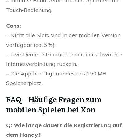
– Intuitive Benutzeroberfläche, optimiert für
Touch‑Bedienung.
Cons:
– Nicht alle Slots sind in der mobilen Version
verfügbar (ca. 5 %).
– Live‑Dealer‑Streams können bei schwacher
Internetverbindung ruckeln.
– Die App benötigt mindestens 150 MB
Speicherplatz.
FAQ – Häufige Fragen zum
mobilen Spielen bei Xon
Q: Wie lange dauert die Registrierung auf
dem Handy?