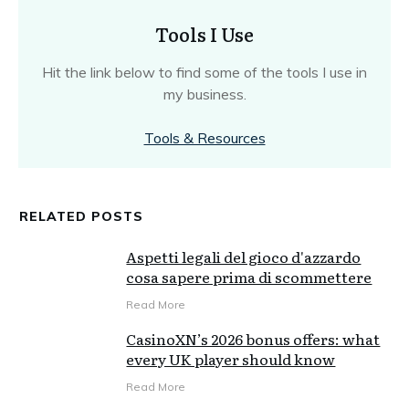
Tools I Use
Hit the link below to find some of the tools I use in
my business.
Tools & Resources
RELATED POSTS
Aspetti legali del gioco d'azzardo
cosa sapere prima di scommettere
Read More
CasinoXN’s 2026 bonus offers: what
every UK player should know
Read More