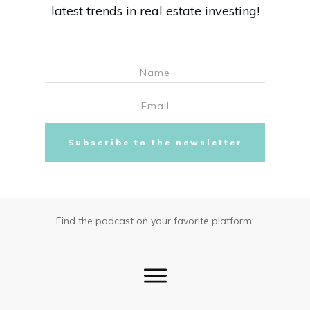
latest trends in real estate investing!
Subscribe to the newsletter
Find the podcast on your favorite platform: