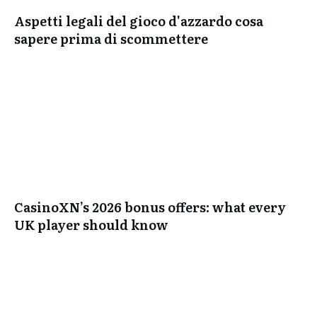
Aspetti legali del gioco d'azzardo cosa
sapere prima di scommettere
CasinoXN’s 2026 bonus offers: what every
UK player should know