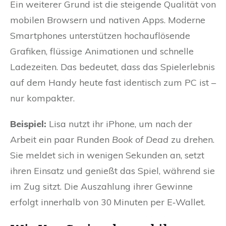
Ein weiterer Grund ist die steigende Qualität von
mobilen Browsern und nativen Apps. Moderne
Smartphones unterstützen hochauflösende
Grafiken, flüssige Animationen und schnelle
Ladezeiten. Das bedeutet, dass das Spielerlebnis
auf dem Handy heute fast identisch zum PC ist –
nur kompakter.
Beispiel:
Lisa nutzt ihr iPhone, um nach der
Arbeit ein paar Runden
Book of Dead
zu drehen.
Sie meldet sich in wenigen Sekunden an, setzt
ihren Einsatz und genießt das Spiel, während sie
im Zug sitzt. Die Auszahlung ihrer Gewinne
erfolgt innerhalb von 30 Minuten per E‑Wallet.