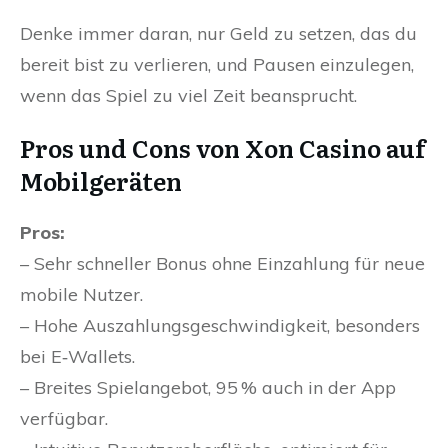
Denke immer daran, nur Geld zu setzen, das du
bereit bist zu verlieren, und Pausen einzulegen,
wenn das Spiel zu viel Zeit beansprucht.
Pros und Cons von Xon Casino auf
Mobilgeräten
Pros:
– Sehr schneller Bonus ohne Einzahlung für neue
mobile Nutzer.
– Hohe Auszahlungsgeschwindigkeit, besonders
bei E‑Wallets.
– Breites Spielangebot, 95 % auch in der App
verfügbar.