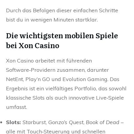
Durch das Befolgen dieser einfachen Schritte
bist du in wenigen Minuten startklar.
Die wichtigsten mobilen Spiele
bei Xon Casino
Xon Casino arbeitet mit führenden
Software‑Providern zusammen, darunter
NetEnt, Play’n GO und Evolution Gaming. Das
Ergebnis ist ein vielfältiges Portfolio, das sowohl
klassische Slots als auch innovative Live‑Spiele
umfasst.
Slots:
Starburst
,
Gonzo’s Quest
,
Book of Dead
–
alle mit Touch‑Steuerung und schnellen