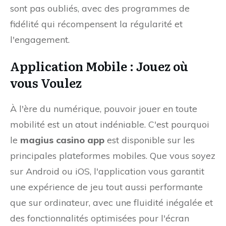
sont pas oubliés, avec des programmes de
fidélité qui récompensent la régularité et
l'engagement.
Application Mobile : Jouez où
vous Voulez
À l'ère du numérique, pouvoir jouer en toute
mobilité est un atout indéniable. C'est pourquoi
le
magius casino app
est disponible sur les
principales plateformes mobiles. Que vous soyez
sur Android ou iOS, l'application vous garantit
une expérience de jeu tout aussi performante
que sur ordinateur, avec une fluidité inégalée et
des fonctionnalités optimisées pour l'écran