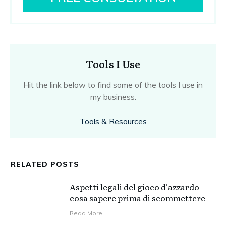
Tools I Use
Hit the link below to find some of the tools I use in
my business.
Tools & Resources
RELATED POSTS
Aspetti legali del gioco d'azzardo
cosa sapere prima di scommettere
Read More