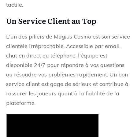
tactile.
Un Service Client au Top
L'un des piliers de
Magius Casino
est son service
clientèle irréprochable. Accessible par email,
chat en direct ou téléphone, l'équipe est
disponible 24/7 pour répondre à vos questions
ou résoudre vos problèmes rapidement. Un bon
service client est gage de sérieux et contribue à
rassurer les joueurs quant à la fiabilité de la
plateforme.