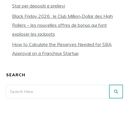
Star per depositi e prelievi
Black Friday 2026 : le Club Million‑Dollar des High
Rollers – les nouvelles offres de bonus qui font
exploser les jackpots
How to Calculate the Reserves Needed for SBA
Approval on a Franchise Startup
SEARCH