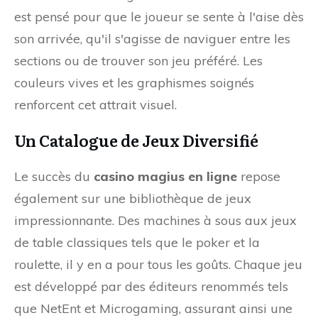
est pensé pour que le joueur se sente à l'aise dès
son arrivée, qu'il s'agisse de naviguer entre les
sections ou de trouver son jeu préféré. Les
couleurs vives et les graphismes soignés
renforcent cet attrait visuel.
Un Catalogue de Jeux Diversifié
Le succès du
casino magius en ligne
repose
également sur une bibliothèque de jeux
impressionnante. Des machines à sous aux jeux
de table classiques tels que le poker et la
roulette, il y en a pour tous les goûts. Chaque jeu
est développé par des éditeurs renommés tels
que NetEnt et Microgaming, assurant ainsi une