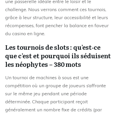
une passerelle idéale entre le loisir et le
challenge. Nous verrons comment ces tournois,
grâce à leur structure, leur accessibilité et leurs
récompenses, font pencher la balance en faveur
du casino en ligne.
Les tournois de slots : qu’est‑ce
que c’est et pourquoi ils séduisent
les néophytes – 380 mots
Un tournoi de machines à sous est une
compétition où un groupe de joueurs s’affronte
sur le même jeu pendant une période
déterminée. Chaque participant reçoit
généralement un nombre fixe de crédits (par