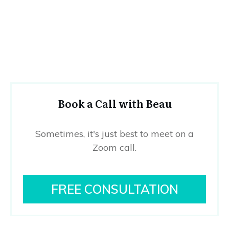
Book a Call with Beau
Sometimes, it's just best to meet on a
Zoom call.
FREE CONSULTATION