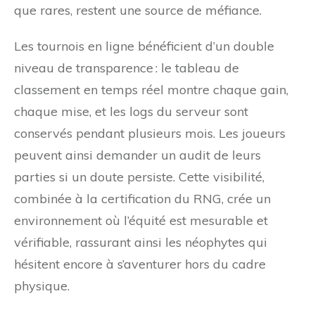
que rares, restent une source de méfiance.
Les tournois en ligne bénéficient d’un double
niveau de transparence : le tableau de
classement en temps réel montre chaque gain,
chaque mise, et les logs du serveur sont
conservés pendant plusieurs mois. Les joueurs
peuvent ainsi demander un audit de leurs
parties si un doute persiste. Cette visibilité,
combinée à la certification du RNG, crée un
environnement où l’équité est mesurable et
vérifiable, rassurant ainsi les néophytes qui
hésitent encore à s’aventurer hors du cadre
physique.