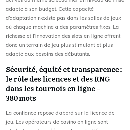
adapté à son budget. Cette capacité
d’adaptation n’existe pas dans les salles de jeux
où chaque machine a des paramètres fixes. La
richesse et l’innovation des slots en ligne offrent
donc un terrain de jeu plus stimulant et plus
adapté aux besoins des débutants.
Sécurité, équité et transparence :
le rôle des licences et des RNG
dans les tournois en ligne –
380 mots
La confiance repose d’abord sur la licence de
jeu. Les opérateurs de casino en ligne sont