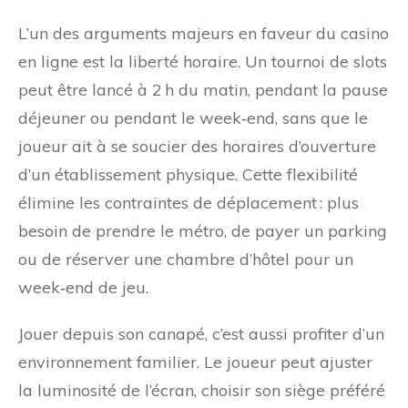
L’un des arguments majeurs en faveur du casino
en ligne est la liberté horaire. Un tournoi de slots
peut être lancé à 2 h du matin, pendant la pause
déjeuner ou pendant le week‑end, sans que le
joueur ait à se soucier des horaires d’ouverture
d’un établissement physique. Cette flexibilité
élimine les contraintes de déplacement : plus
besoin de prendre le métro, de payer un parking
ou de réserver une chambre d’hôtel pour un
week‑end de jeu.
Jouer depuis son canapé, c’est aussi profiter d’un
environnement familier. Le joueur peut ajuster
la luminosité de l’écran, choisir son siège préféré