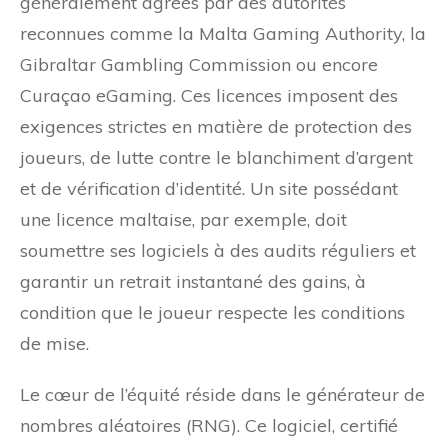
généralement agréés par des autorités
reconnues comme la Malta Gaming Authority, la
Gibraltar Gambling Commission ou encore
Curaçao eGaming. Ces licences imposent des
exigences strictes en matière de protection des
joueurs, de lutte contre le blanchiment d’argent
et de vérification d’identité. Un site possédant
une licence maltaise, par exemple, doit
soumettre ses logiciels à des audits réguliers et
garantir un retrait instantané des gains, à
condition que le joueur respecte les conditions
de mise.
Le cœur de l’équité réside dans le générateur de
nombres aléatoires (RNG). Ce logiciel, certifié