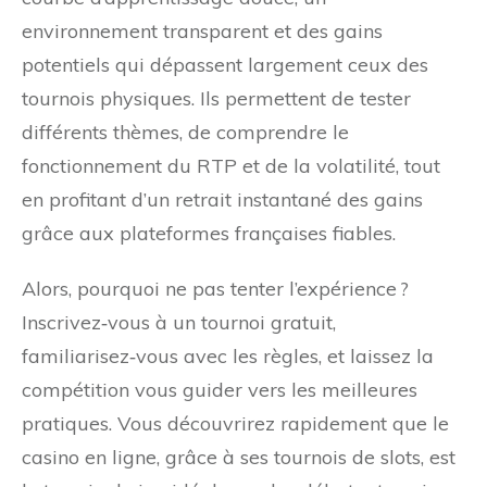
environnement transparent et des gains
potentiels qui dépassent largement ceux des
tournois physiques. Ils permettent de tester
différents thèmes, de comprendre le
fonctionnement du RTP et de la volatilité, tout
en profitant d’un retrait instantané des gains
grâce aux plateformes françaises fiables.
Alors, pourquoi ne pas tenter l’expérience ?
Inscrivez‑vous à un tournoi gratuit,
familiarisez‑vous avec les règles, et laissez la
compétition vous guider vers les meilleures
pratiques. Vous découvrirez rapidement que le
casino en ligne, grâce à ses tournois de slots, est