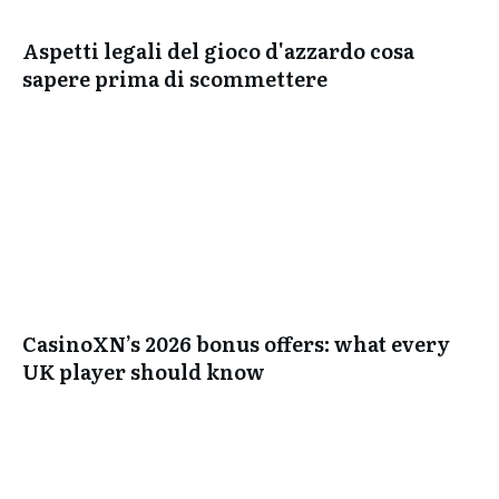
Aspetti legali del gioco d'azzardo cosa
sapere prima di scommettere
CasinoXN’s 2026 bonus offers: what every
UK player should know