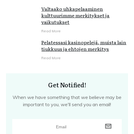
Valtaako uhkapelaaminen
kulttuurimme merkitykset ja
vaikutukset
Read More
Pelatessasi kasinopelejä, muista lain
tiukkuus ja ehtojen merkitys
Read More
Get Notified!
When we have something that we believe may be
important to you, we'll send you an email!