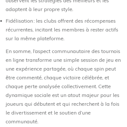
observent les stratégies des meilleurs et les
adaptent à leur propre style.
Fidélisation : les clubs offrent des récompenses
récurrentes, incitant les membres à rester actifs
sur la même plateforme.
En somme, l’aspect communautaire des tournois
en ligne transforme une simple session de jeu en
une expérience partagée, où chaque spin peut
être commenté, chaque victoire célébrée, et
chaque perte analysée collectivement. Cette
dynamique sociale est un atout majeur pour les
joueurs qui débutent et qui recherchent à la fois
le divertissement et le soutien d’une
communauté.