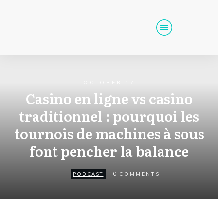
Home
Podcast
Get Funding
OCTOBER 17
Casino en ligne vs casino
Tools
Events
traditionnel : pourquoi les
tournois de machines à sous
Call (725) 712-6256
font pencher la balance
0
PODCAST
COMMENTS